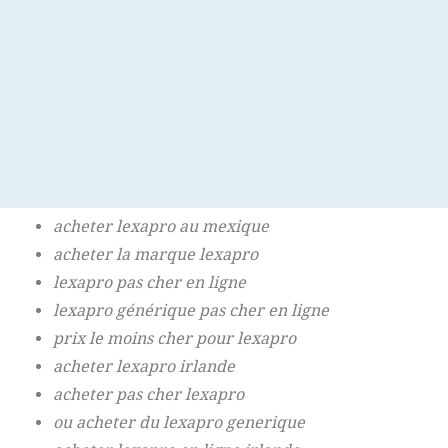
ou acheter du lexapro en ligne
substitut moins cher au lexapro
est-il sûr d'acheter lexapro en ligne
acheter lexapro du canada
endroit le moins cher pour acheter lexapro
acheter la marque lexapro en ligne
vente par correspondance lexapro
acheter lexapro en ligne france
acheter lexapro au mexique
acheter la marque lexapro
lexapro pas cher en ligne
lexapro générique pas cher en ligne
prix le moins cher pour lexapro
acheter lexapro irlande
acheter pas cher lexapro
ou acheter du lexapro generique